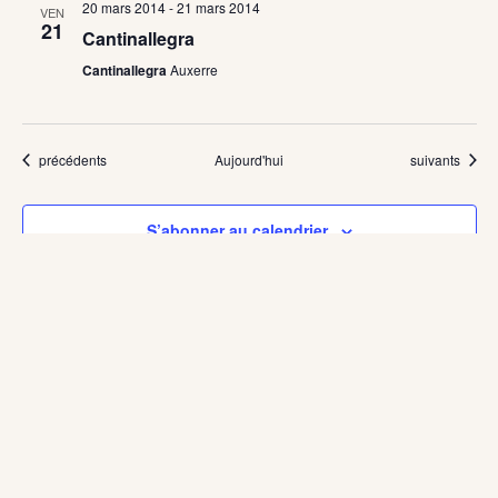
20 mars 2014
-
21 mars 2014
VEN
21
Cantinallegra
Cantinallegra
Auxerre
Évènements
Évènements
précédents
Aujourd'hui
suivants
S’abonner au calendrier
Copyright © 2026 ZZProd
Theme design by
CampaignKit
.