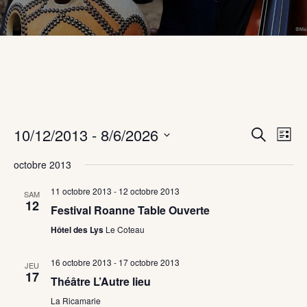
10/12/2013
 - 
8/6/2026
Nav
Recher
Recherch
Liste
de
Sélectionnez
et
octobre 2013
une
vue
naviga
date.
Év
11 octobre 2013
-
12 octobre 2013
SAM
12
de
Festival Roanne Table Ouverte
Hôtel des Lys
Le Coteau
vues
Évène
16 octobre 2013
-
17 octobre 2013
JEU
17
Théâtre L’Autre lieu
La Ricamarie